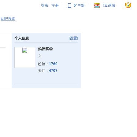
登录
注册
客户端
T豆商城
|
|
|
贴吧搜索
个人信息
[设置]
蚂蚁窝😁
女
粉丝：
1760
关注：
4707