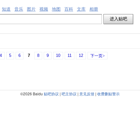
知道
音乐
图片
视频
地图
百科
文库
相册
4
5
6
7
8
9
10
11
12
下一页>
©2026 Baidu
贴吧协议
|
吧主协议
|
意见反馈
|
收费删贴警示