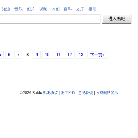
知道
音乐
图片
视频
地图
百科
文库
相册
5
6
7
8
9
10
11
12
13
下一页>
©2026 Baidu
贴吧协议
|
吧主协议
|
意见反馈
|
收费删贴警示