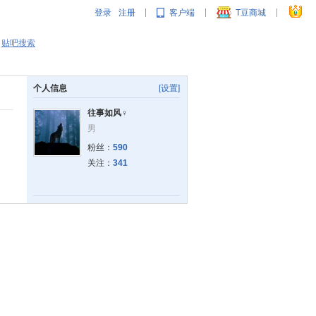
登录
注册
客户端
T豆商城
|
|
|
贴吧搜索
个人信息
[设置]
往事如风♀
男
粉丝：
590
关注：
341