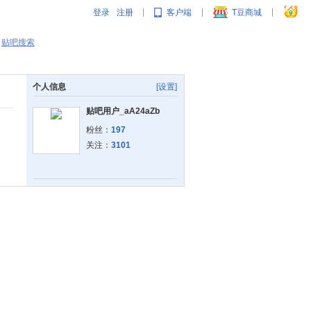
登录
注册
客户端
T豆商城
|
|
|
贴吧搜索
个人信息
[设置]
贴吧用户_aA24aZb
粉丝：
197
关注：
3101