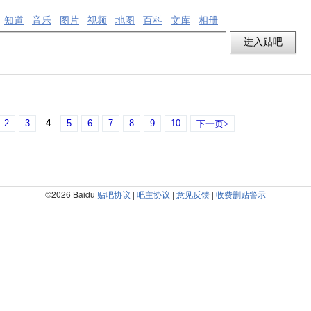
知道
音乐
图片
视频
地图
百科
文库
相册
2
3
4
5
6
7
8
9
10
下一页>
©2026 Baidu
贴吧协议
|
吧主协议
|
意见反馈
|
收费删贴警示