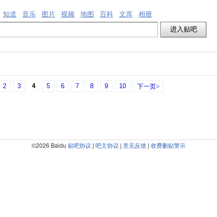
知道
音乐
图片
视频
地图
百科
文库
相册
2
3
4
5
6
7
8
9
10
下一页>
©2026 Baidu
贴吧协议
|
吧主协议
|
意见反馈
|
收费删贴警示