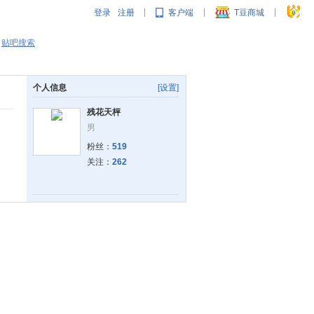
登录
注册
客户端
T豆商城
|
|
|
贴吧搜索
个人信息
[设置]
残花天枰
男
粉丝：
519
关注：
262