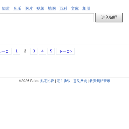
知道
音乐
图片
视频
地图
百科
文库
相册
1
2
3
4
5
上一页
下一页>
©2026 Baidu
贴吧协议
|
吧主协议
|
意见反馈
|
收费删贴警示