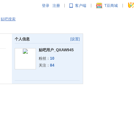
登录
注册
客户端
T豆商城
|
|
|
贴吧搜索
个人信息
[设置]
贴吧用户_QXAW945
粉丝：
10
关注：
84