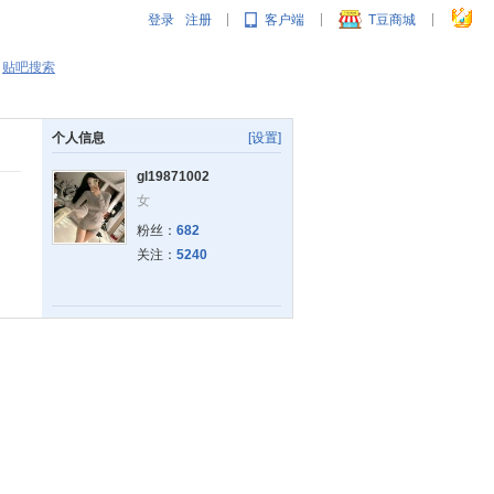
登录
注册
客户端
T豆商城
|
|
|
贴吧搜索
个人信息
[设置]
gl19871002
女
粉丝：
682
关注：
5240