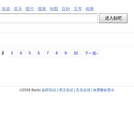
知道
音乐
图片
视频
地图
百科
文库
相册
2
3
4
5
6
7
8
9
10
下一页>
©2026 Baidu
贴吧协议
|
吧主协议
|
意见反馈
|
收费删贴警示