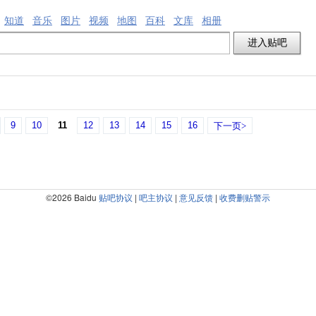
知道
音乐
图片
视频
地图
百科
文库
相册
9
10
11
12
13
14
15
16
下一页>
©2026 Baidu
贴吧协议
|
吧主协议
|
意见反馈
|
收费删贴警示