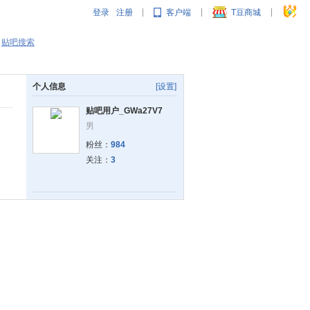
登录
注册
客户端
T豆商城
|
|
|
贴吧搜索
个人信息
[设置]
贴吧用户_GWa27V7
男
粉丝：
984
关注：
3