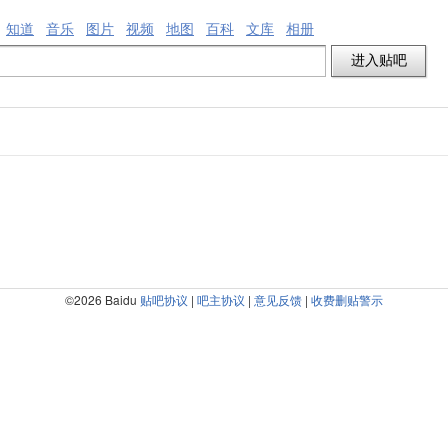
知道
音乐
图片
视频
地图
百科
文库
相册
©2026 Baidu
贴吧协议
|
吧主协议
|
意见反馈
|
收费删贴警示