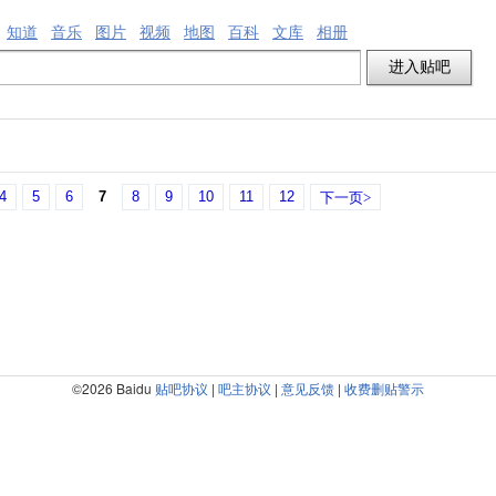
知道
音乐
图片
视频
地图
百科
文库
相册
4
5
6
7
8
9
10
11
12
下一页>
©2026 Baidu
贴吧协议
|
吧主协议
|
意见反馈
|
收费删贴警示