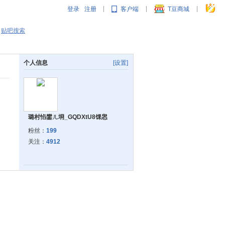
登录
注册
客户端
T豆商城
|
|
|
贴吧搜索
个人信息
[设置]
璐村惂鐢ㄦ埛_GQDXtU8馃惥
粉丝：
199
关注：
4912