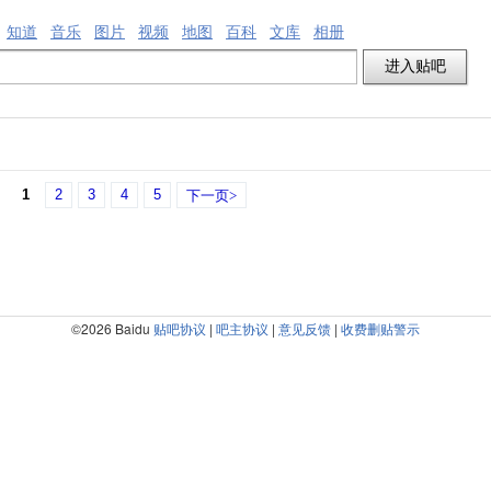
知道
音乐
图片
视频
地图
百科
文库
相册
1
2
3
4
5
下一页>
©2026 Baidu
贴吧协议
|
吧主协议
|
意见反馈
|
收费删贴警示