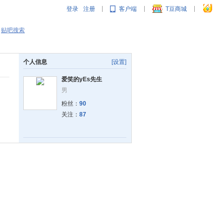
登录
注册
客户端
T豆商城
|
|
|
贴吧搜索
个人信息
[设置]
爱笑的yEs先生
男
粉丝：
90
关注：
87