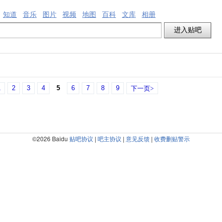
知道
音乐
图片
视频
地图
百科
文库
相册
1
2
3
4
5
6
7
8
9
下一页>
©2026 Baidu
贴吧协议
|
吧主协议
|
意见反馈
|
收费删贴警示