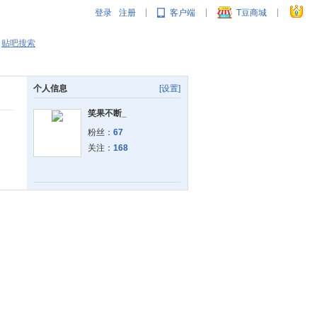
登录
注册
客户端
T豆商城
|
|
|
贴吧搜索
个人信息
[设置]
笑果不断_
粉丝：
67
关注：
168