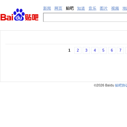
新闻
网页
贴吧
知道
音乐
图片
视频
地
1
2
3
4
5
6
7
©2026 Baidu
贴吧协