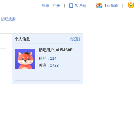
登录
注册
客户端
T豆商城
|
|
|
贴吧搜索
个人信息
[设置]
贴吧用户_aU5JSbE
粉丝：
114
关注：
1722