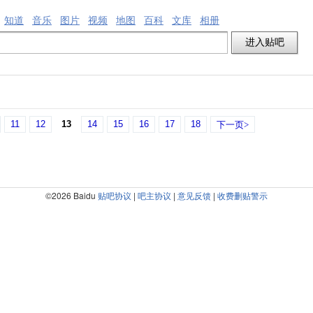
知道
音乐
图片
视频
地图
百科
文库
相册
11
12
13
14
15
16
17
18
下一页>
©2026 Baidu
贴吧协议
|
吧主协议
|
意见反馈
|
收费删贴警示