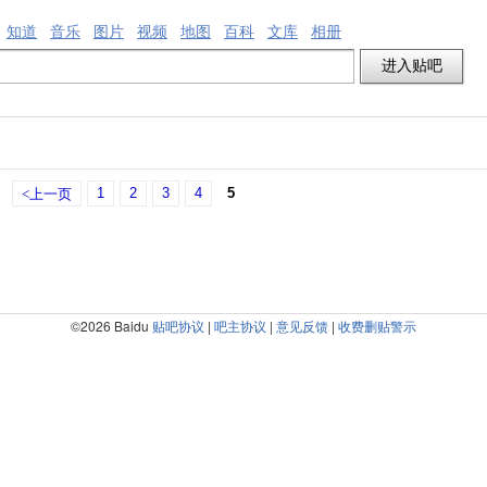
知道
音乐
图片
视频
地图
百科
文库
相册
1
2
3
4
5
<上一页
©2026 Baidu
贴吧协议
|
吧主协议
|
意见反馈
|
收费删贴警示