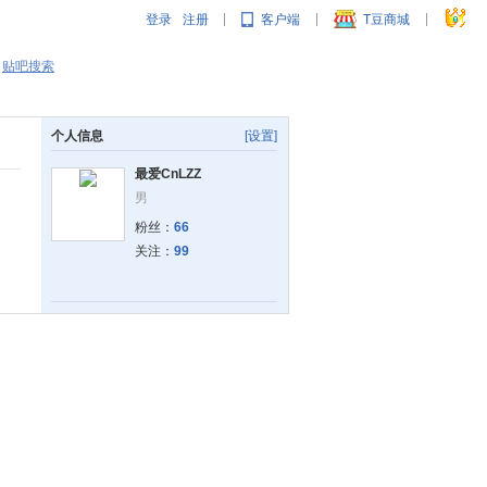
登录
注册
客户端
T豆商城
|
|
|
贴吧搜索
个人信息
[设置]
最爱CnLZZ
男
粉丝：
66
关注：
99