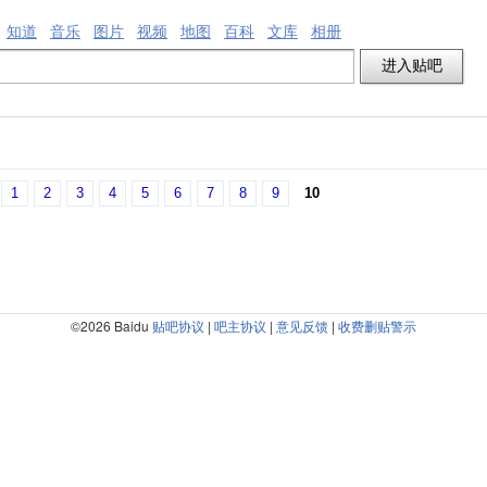
知道
音乐
图片
视频
地图
百科
文库
相册
1
2
3
4
5
6
7
8
9
10
©2026 Baidu
贴吧协议
|
吧主协议
|
意见反馈
|
收费删贴警示