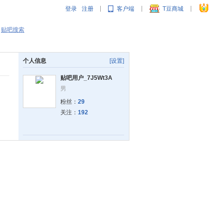
登录
注册
客户端
T豆商城
|
|
|
贴吧搜索
个人信息
[设置]
贴吧用户_7J5Wt3A
男
粉丝：
29
关注：
192