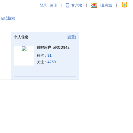
登录
注册
客户端
T豆商城
|
|
|
贴吧搜索
个人信息
[设置]
贴吧用户_aRCD84a
粉丝：
91
关注：
4259