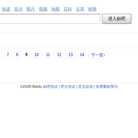
知道
音乐
图片
视频
地图
百科
文库
相册
7
8
9
10
11
12
13
14
下一页>
©2026 Baidu
贴吧协议
|
吧主协议
|
意见反馈
|
收费删贴警示