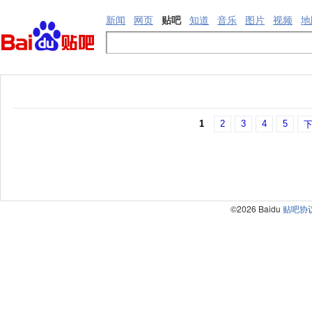
新闻
网页
贴吧
知道
音乐
图片
视频
地
1
2
3
4
5
下
©2026 Baidu
贴吧协